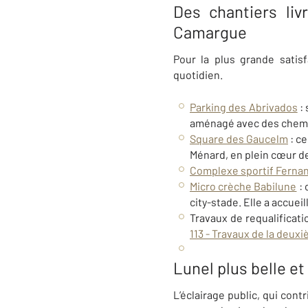
Des chantiers li
Camargue
Pour la plus grande satis
quotidien.
Parking des Abrivados
:
aménagé avec des chemin
Square des Gaucelm
: c
Ménard, en plein cœur de 
Complexe sportif Ferna
Micro crèche Babilune
:
city-stade. Elle a accuei
Travaux de requalificati
113 - Travaux de la deux
Lunel plus belle et
L’éclairage public, qui cont