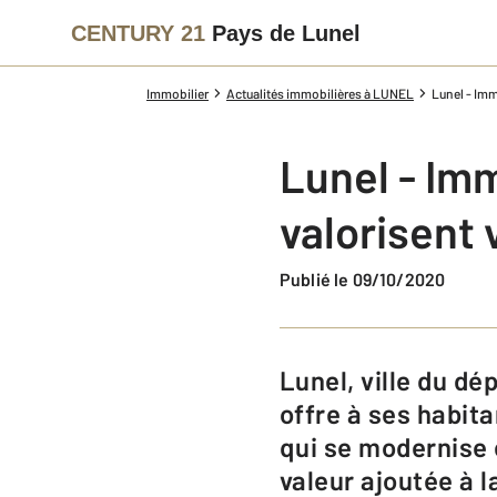
CENTURY 21
Pays de Lunel
Immobilier
Actualités immobilières à LUNEL
Lunel - Imm
Lunel - Imm
valorisent 
Publié le 09/10/2020
Lunel, ville du département de l’Hérault située entre Nîmes et Montpellier,
offre à ses habita
qui se modernise 
valeur ajoutée à l