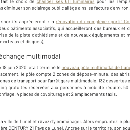
fait le choix de
changer ses 611 luminaires
pour les rempla
ns diminuer son éclairage public allége ainsi sa facture d'environ
 sportifs apprécieront : la
rénovation du complexe sportif Co
 deux bâtiments associatifs, qui accueilleront des bureaux et
prise de la piste d’athlétisme et de nouveaux équipements et 
 marteaux et disques).
'échange multimodal
 18 juin 2020, était terminé le
nouveau pôle multimodal de Lun
lacement, le pôle compte 2 zones de dépose-minute, des abris
lignes de transport pour l’arrêt gare multimodale, 132 dessertes 
rking gratuites réservées aux personnes à mobilité réduite, 5
onflage, 4 places de covoiturage et 2 emplacements taxis.
 la ville de Lunel et rêvez d'y emménager. Alors empruntez le pl
lière
CENTURY 21 Pays de Lunel
. Ancrée sur le territoire, son é