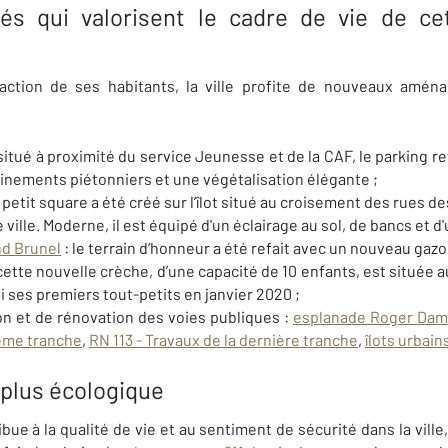
vrés
qui valorisent le cadre de vie de cet
faction de ses habitants, la ville profite de nouveaux amén
situé à proximité du service Jeunesse et de la CAF, le parking re
ements piétonniers et une végétalisation élégante ;
e petit square a été créé sur l’îlot situé au croisement des rues 
ville. Moderne, il est équipé d'un éclairage au sol, de bancs et d'u
nd Brunel
:
le terrain d’honneur a été refait avec un nouveau gazo
 cette nouvelle crèche, d’une capacité de 10 enfants, est située au
lli ses premiers tout-petits en janvier 2020 ;
on et de rénovation des voies publiques :
esplanade Roger Dam
ième tranche
,
RN 113 - Travaux de la dernière tranche
,
îlots urbain
 plus écologique
ribue à la qualité de vie et au sentiment de sécurité dans la ville