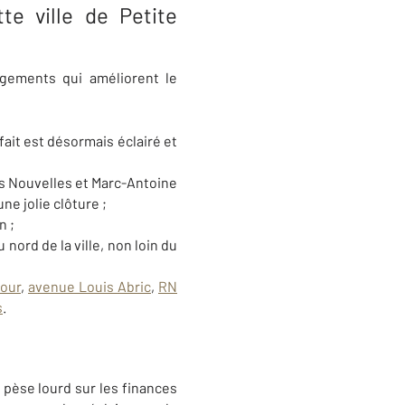
te ville de Petite
agements qui améliorent le
fait est désormais éclairé et
des Nouvelles et Marc-Antoine
ne jolie clôture ;
n ;
 nord de la ville, non loin du
our
,
avenue Louis Abric
,
RN
s
.
, pèse lourd sur les finances