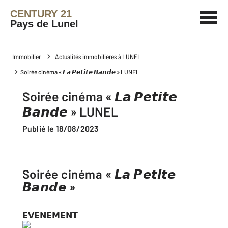
CENTURY 21
Pays de Lunel
Immobilier
Actualités immobilières à LUNEL
Soirée cinéma « 𝙇𝙖 𝙋𝙚𝙩𝙞𝙩𝙚 𝘽𝙖𝙣𝙙𝙚 » LUNEL
Soirée cinéma « 𝙇𝙖 𝙋𝙚𝙩𝙞𝙩𝙚
𝘽𝙖𝙣𝙙𝙚 » LUNEL
Publié le 18/08/2023
Soirée cinéma « 𝙇𝙖 𝙋𝙚𝙩𝙞𝙩𝙚
𝘽𝙖𝙣𝙙𝙚 »
𝗘́𝗩𝗘́𝗡𝗘𝗠𝗘𝗡𝗧