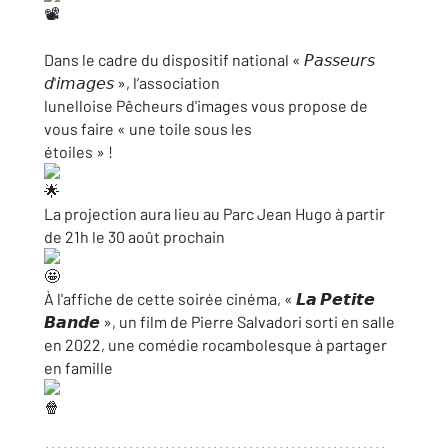
Dans le cadre du dispositif national « 𝘗𝘢𝘴𝘴𝘦𝘶𝘳𝘴
𝘥'𝘪𝘮𝘢𝘨𝘦𝘴 », l’association
lunelloise Pêcheurs d'images vous propose de
vous faire « une toile sous les
étoiles » !
La
projection aura lieu au Parc Jean Hugo à partir
de 21h le 30 août prochain
À l'affiche de cette soirée cinéma, « 𝙇𝙖 𝙋𝙚𝙩𝙞𝙩𝙚
𝘽𝙖𝙣𝙙𝙚 », un film de Pierre Salvadori sorti en salle
en 2022, une comédie rocambolesque à partager
en famille