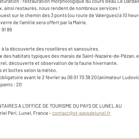
aturation : restauration morphologique du cours d'eau Le Dardail
, ainsi
restaurés, nous rendent de nombreux services !
uest sur le chemin des 3 ponts (ou route de Valergues) à 10 heur
verre de l’amitié sera offert par la Mairie.
 91 89
: à la découverte des roselières et sansouires.
e des habitats typiques des marais de Saint-Nazaire-de-Pézan, ex
urel, découverte et observation de la faune hivernante.
 et bottes selon la météo.
obligatoire avant le 2 février au 06 01 70 38 20 (animateur Ludovi
pants : 20
AIRES A L'OFFICE DE TOURISME DU PAYS DE LUNEL AU
riel Péri, Lunel, France -
contact@ot-paysdelunel.fr