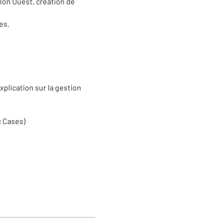
lon Ouest, création de
es.
plication sur la gestion
c Cases)