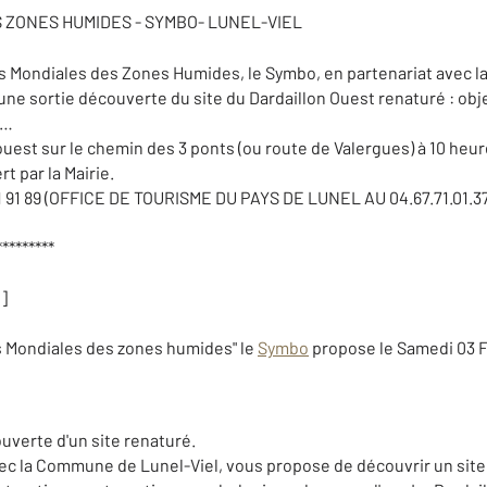
ZONES HUMIDES - SYMBO- LUNEL-VIEL
s Mondiales des Zones Humides, le Symbo, en partenariat avec 
une sortie découverte du site du Dardaillon Ouest renaturé : obj
s…
est sur le chemin des 3 ponts (ou route de Valergues) à 10 heure
rt par la Mairie.
 91 89 (OFFICE DE TOURISME DU PAYS DE LUNEL AU 04.67.71.01.37
*********
]
s Mondiales des zones humides" le
Symbo
propose le Samedi 03 Fé
ouverte d'un site renaturé.
c la Commune de Lunel-Viel, vous propose de découvrir un site ay