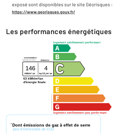
exposé sont disponibles sur le site Géorisques :
https://www.georisques.gouv.fr/
Les performances énergétiques
logement extrêmement performant
consommation
(énergie primaire)
émissions
146
4
2
2
kg CO
/m
.an
kWh/m
.an
2
63 kWh/m²/an
d'énergie finale
logement extrêmement peu performant
Dont émissions de gaz à effet de serre
*
peu d'émissions de CO2