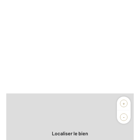
Afficher sur la carte :
+
Agence
Biens vendus
-
Localiser le bien