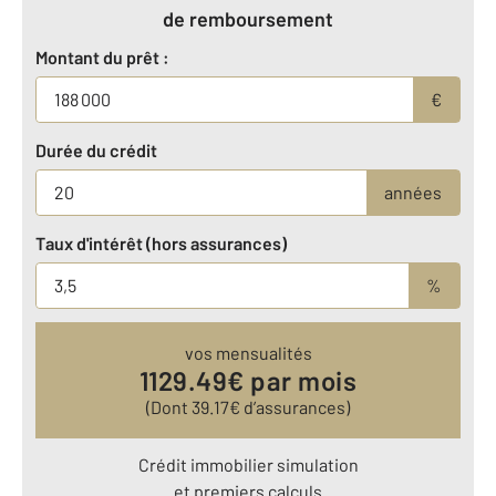
de remboursement
Montant du prêt :
€
Durée du crédit
années
Taux d'intérêt (hors assurances)
%
vos mensualités
1129.49
€ par mois
(Dont
39.17
€ d’assurances)
Crédit immobilier simulation
et premiers calculs