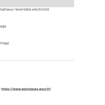
matiseur réversible electricité
rage
itrage
:
https://www.georisques.gouv.fr/