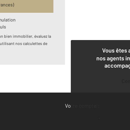
rances)
mulation
uls
n bien immobilier, évaluez la
utilisant nos calculettes de
Vous êtes 
nos agents i
accompagn
Co
Deman
Votre compte :
Accéder à mon compte