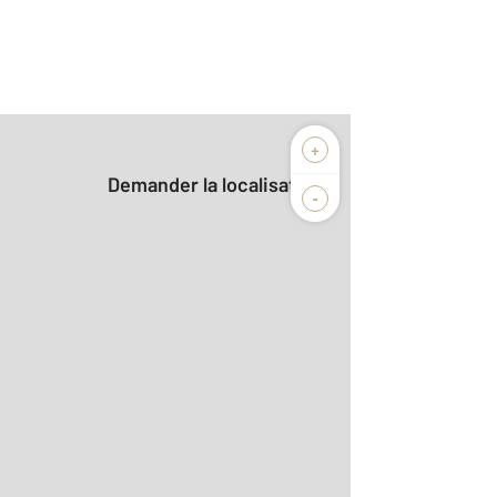
+
Demander la localisation
-
2
r le détail]