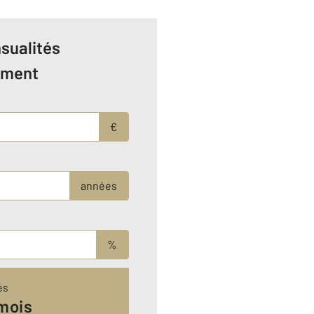
sualités
ement
€
années
%
és
mois