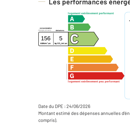
Les performances énerg
logement extrêmement performant
consommation
(énergie primaire)
émissions
156
5
2
2
kg CO
/m
.an
kWh/m
.an
2
logement extrêmement peu performant
Date du DPE : 24/06/2026
Montant estimé des dépenses annuelles d'én
compris).