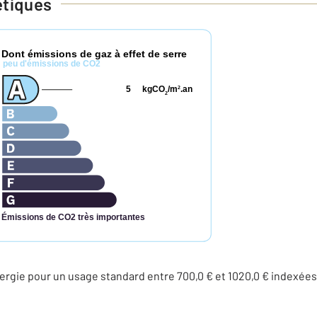
étiques
Dont émissions de gaz à effet de serre
*
peu d'émissions de CO2
5
kgCO
/m
.an
2
2
Émissions de CO2 très importantes
ergie pour un usage standard entre 700,0 € et 1020,0 € indexé