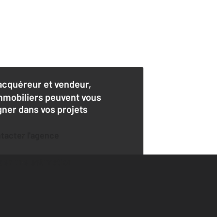
acquéreur et vendeur,
mmobiliers peuvent vous
er dans vos projets
ntacter l'agence
der une estimation