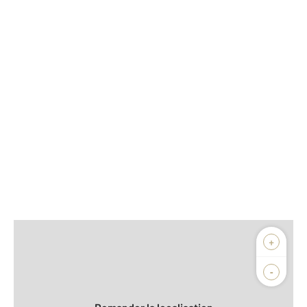
Afficher sur la carte :
+
Agence
Biens vendus
-