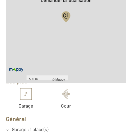
Demander la localisation
Vue globale
2
Surface totale : 148 m
2
Surface habitable : 148 m
Nombre de pièces : 7
[Voir le détail]
Équipements
500 m
©
Mappy
Les plus
P
Garage
Cour
Général
Garage : 1 place(s)