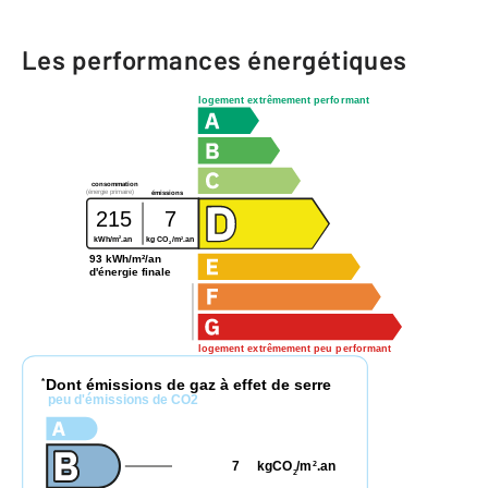
Les performances énergétiques
logement extrêmement performant
consommation
(énergie primaire)
émissions
215
7
2
2
kWh/m
.an
kg CO
/m
.an
2
93 kWh/m²/an
d'énergie finale
logement extrêmement peu performant
Dont émissions de gaz à effet de serre
*
peu d'émissions de CO2
7
kgCO
/m
.an
2
2