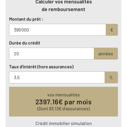
Calculer vos mensualités
de remboursement
Montant du prêt :
€
Durée du crédit
années
Taux d'intérêt (hors assurances)
%
vos mensualités
2397.16
€ par mois
(Dont
83.13
€ d’assurances)
Crédit immobilier simulation