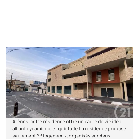
LUNEL 34
2
55,85 m
, 3 pièces
Ref : 51469
Appartement F3 à vendre
256 000 €
Programme neuf. LIVRABLE (Éligible QPV)
Emplacement idéal, proche du centre ville. Face aux
Arènes, cette résidence offre un cadre de vie idéal
alliant dynamisme et quiétude La résidence propose
seulement 23 logements, organisés sur deux