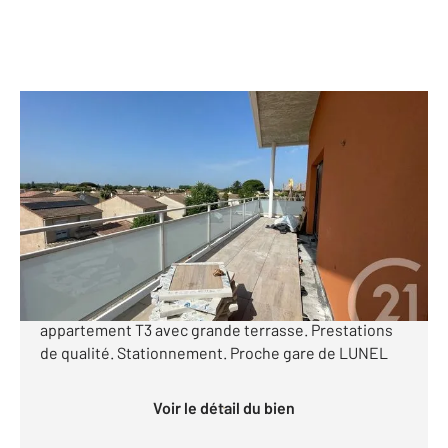
LUNEL 34
2
62,18 m
, 3 pièces
Ref : 53069
Appartement F3 à vendre
272 000 €
Programme neuf sur LUNEL Dernière opportunité
Dans une résidence idéalement située. Magnifique
appartement T3 avec grande terrasse. Prestations
de qualité. Stationnement. Proche gare de LUNEL
Voir le détail du bien