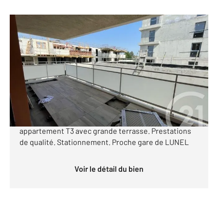
LUNEL 34
2
60,39 m
, 3 pièces
Ref : 53068
Appartement F3 à vendre
262 000 €
Programme neuf sur LUNEL Dernière opportunité
Dans une résidence idéalement située. Magnifique
appartement T3 avec grande terrasse. Prestations
de qualité. Stationnement. Proche gare de LUNEL
Voir le détail du bien