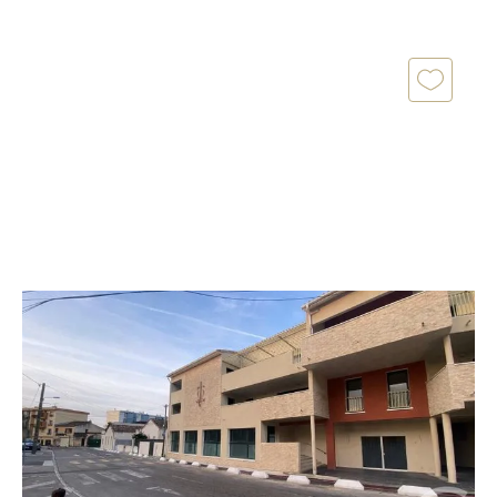
LUNEL 34
2
67,68 m
, 3 pièces
Ref : 51466
Appartement F3 à vendre
285 000 €