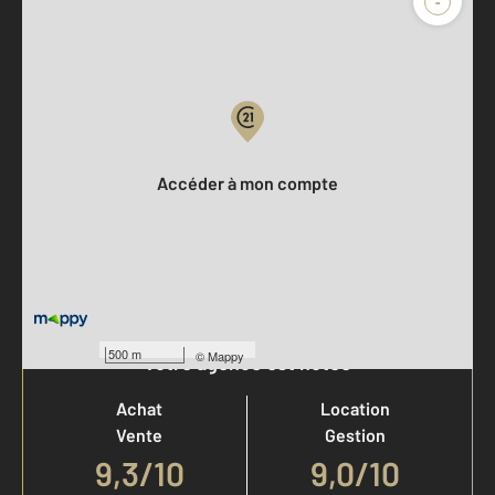
-
Parlons de vous, parlons biens
Votre compte :
Accéder à mon compte
500 m
©
Mappy
Votre agence est notée
Achat
Location
Vente
Gestion
9,3
/
10
9,0/10