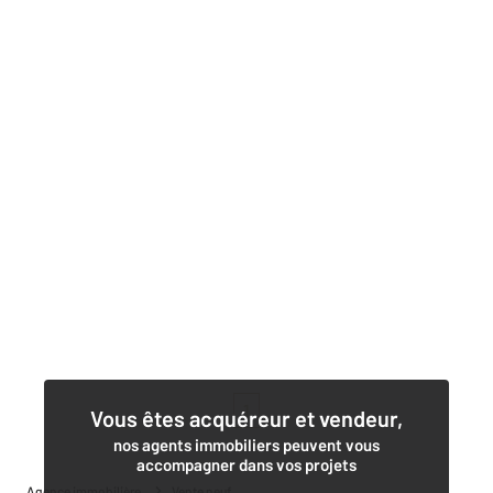
1
Vous êtes acquéreur et vendeur,
nos agents immobiliers peuvent vous
accompagner dans vos projets
Agence immobilière
Vente neuf