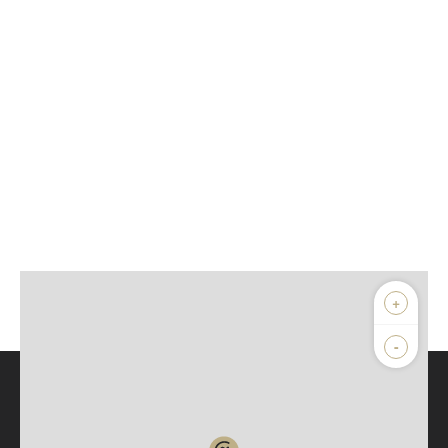
+
-
Parlons de vous, parlons biens