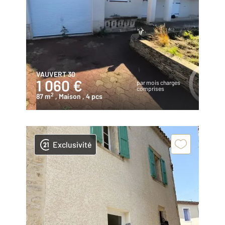
VAUVERT 30
1 060 €
par mois charges
comprises
2
87 m
, Maison
, 4 pcs
Exclusivité