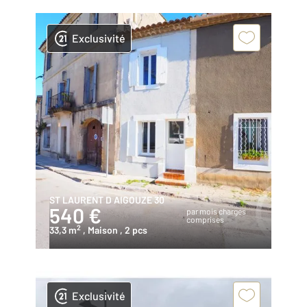
Exclusivité
ST LAURENT D AIGOUZE 30
540 €
par mois charges
comprises
2
33,3 m
, Maison
, 2 pcs
Exclusivité