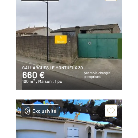
GALLARGUES LE MONTUEUX 30
660 €
par mois charges
comprises
2
100 m
, Maison
, 1 pc
Exclusivité