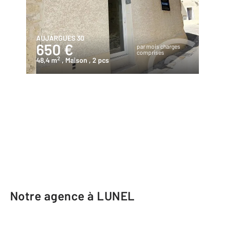
AUJARGUES 30
650 €
par mois charges
comprises
2
48,4 m
, Maison
, 2 pcs
Notre agence à LUNEL