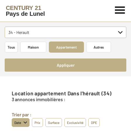
CENTURY 21
Pays de Lunel
34 - Herault
Tous
Maison
Appartement
Autres
Appliquer
Location appartement Dans l'hérault (34)
3 annonces immobilières :
Trier par :
Date
Prix
Surface
Exclusivité
DPE