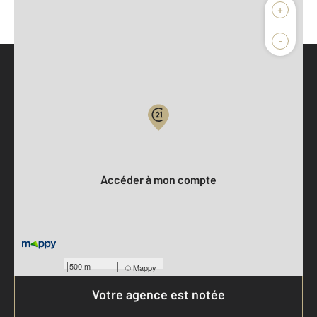
+
-
Parlons de vous, parlons biens
Votre compte :
Accéder à mon compte
500 m
©
Mappy
Votre agence est notée