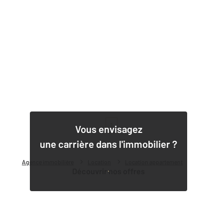
1
Vous envisagez
une carrière dans l'immobilier ?
Agence immobilière
Location
Location appartement
Découvrir nos offres