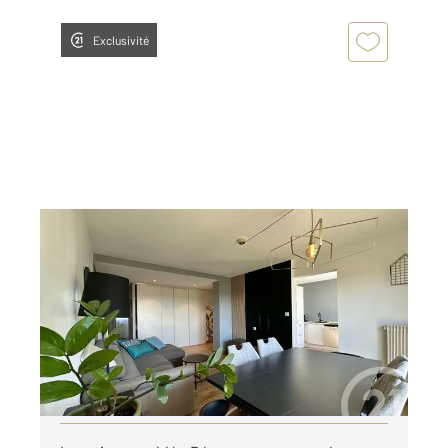
Exclusivité
LUNEL 34
2
78,63 m
, 4 pièces
Ref : 53967
Appartement F4 à louer
1 021 €
par mois charges comprises
Visiter le site dédié