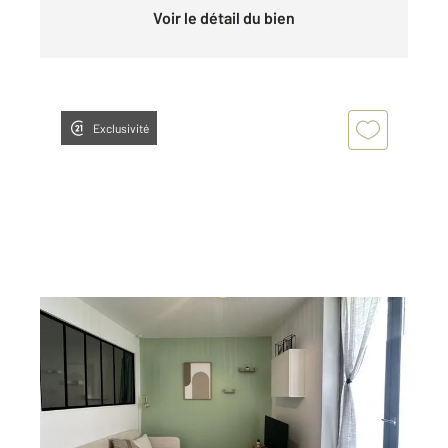
Voir le détail du bien
Exclusivité
MARSILLARGUES 34
2
23,90 m
, 2 pièces
Ref : 53947
Appartement F1 Bis à louer
600 €