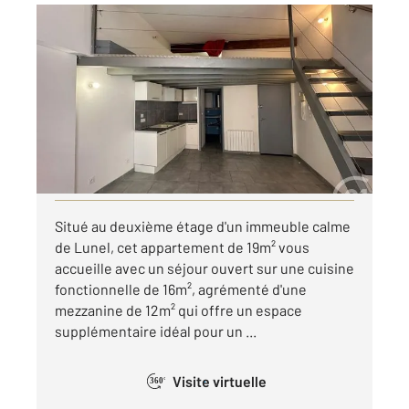
LUNEL 34
2
19,21 m
, 1 pièce
Ref : 53887
Appartement F1 à louer
442 €
par mois charges comprises
Visiter le site dédié
Situé au deuxième étage d'un immeuble calme
de Lunel, cet appartement de 19m² vous
accueille avec un séjour ouvert sur une cuisine
fonctionnelle de 16m², agrémenté d'une
mezzanine de 12m² qui offre un espace
supplémentaire idéal pour un ...
Visite virtuelle
360°