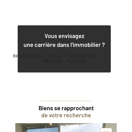
1
Vous envisagez
une carrière dans l'immobilier ?
Agence immobilière
Vente
Vente appartement
Découvrir nos offres
Biens se rapprochant
de votre recherche