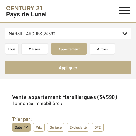
CENTURY 21
Pays de Lunel
MARSILLARGUES (34590)
Tous
Maison
Appartement
Autres
Appliquer
Vente appartement Marsillargues (34590)
1 annonce immobilière :
Trier par :
Date
Prix
Surface
Exclusivité
DPE