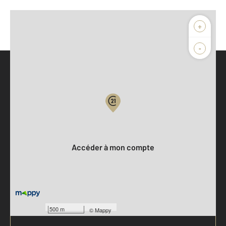
+
-
Parlons de vous, parlons biens
Votre compte :
Accéder à mon compte
500 m
©
Mappy