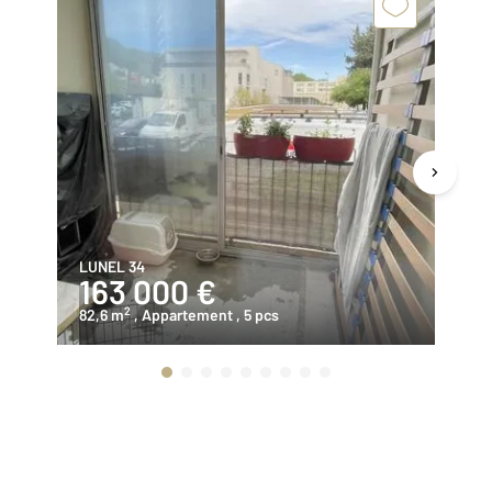
LUNEL 34
LU
163 000 €
1
2
82,6 m
, Appartement
, 5 pcs
65