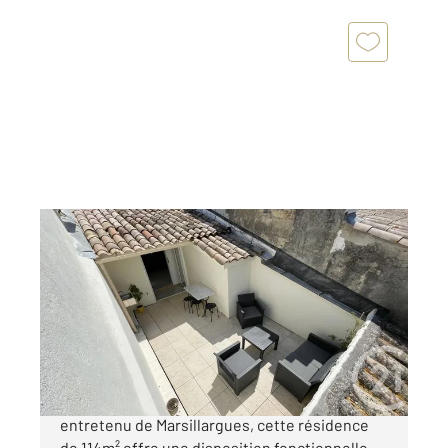
MARSILLARGUES 34
2
113,84 m
, 5 pièces
Ref : 53845
Appartement T3 à vendre
237 000 €
Nichée au deuxième étage d'un immeuble bien
entretenu de Marsillargues, cette résidence
de 114m² offre une disposition fonctionnelle